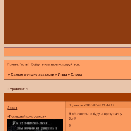
Привет, Гость!
Войдите
или
зарегистрируйтесь
.
»
Самые лучшие аватарки
»
Игры
»
Слова
Страница:
1
Поделиться
2008-07-26 21:44:17
Закат
Я объяснять не буду, а сразу начну
~Последний крик солнца~
ВолК
0